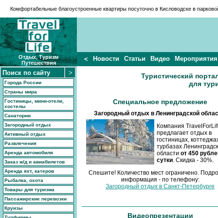
Комфортабельные благоустроенные
квартиры посуточно в Кисловодске
в парковой
Отдых, Туризм
Новости
Статьи
Видео
Мероприятия
<
Путешествия
Туристический порта
Города России
для тур
Страны мира
Специальное предложение
Гостиницы, мини-отели,
хостелы
Загородный отдых в Ленинградской облас
Санатории
Загородный отдых
Компания TravelForLif
предлагает отдых в
Активный отдых
гостиницах, коттеджах
Развлечения
турбазах Ленинградс
Аренда автомобиля
области
от 450 рубле
сутки
. Скидка - 30%.
Заказ ж/д и авиабилетов
Аренда яхт, катеров
Спешите! Количество мест ограничено. Подр
информация - по телефону:
Рыбалка, охота
Загородный отдых в Санкт-Петербурге
Товары для туризма
Пассажирские перевозки
Круизы
Видеопрезентации
Турфирмы