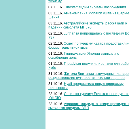
туризму
07.11.16.
Eurostar: видны сигналы возрождения
03.11.16.
Авиакомпания Monarch ушла из Шарм-э
Шейха
03.11.16.
Австралийские эксперты рассказали о
падении самолета MH370
02.11.16.
Lufthansa попрощалась с последним Bo
737
02.11.16.
Совет по туризму Катара представил 
форму транзитной визы
01.11.16.
Туриндустрия Японии выиграла от
ослабления иены
01.11.16.
Tripadvisor получил лицензию для раб
Кубе
31.10.16.
Жители Британии вынуждены планиро
рождественские путешествия сильно заранее
31.10.16.
Hyatt представила новую программу
лояльности
28.10.16.
Совет по туризму Египта спонсирует с
ЮНВТО
28.10.16.
Аэропорт кандидата в вице-президен
выехал за пределы ВПП