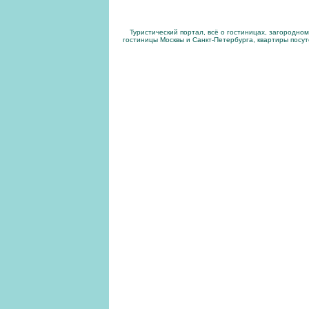
Туристический портал, всё о гостиницах, загородно
гостиницы Москвы и Санкт-Петербурга, квартиры посут