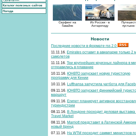
Каталог полезных сайтов
Погода
Серфинг на
Из России - в
Путешест
Гавайях
Антарктиду
пустыню 
Новости
Последние новости в формате rss 2.0
11.11.16.
Emirates оставит в авиапарке только 2
самолетов
11.11.16.
Три крупнейших круизных лайнера в м
отправились в плавание
10.11.16.
ЮНВТО запускает новую туристскую
программу для Кении
10.11.16.
Lufthansa запустила чатбота для Face
09.11.16.
ЮНВТО запускает финикийский турист
маршрут
09.11.16.
Египет планирует активное восстанов
туриндустрии
08.11.16.
В Лондоне проходит деловая выставка
Travel Market
08.11.16.
Marriott представит в Латинской Амери
новый бренд
07.11.16.
На WTM проходит саммит министров п