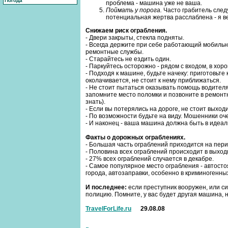
Погода
проблема - машина уже не ваша.
Поймать у порога.
Часто грабитель следу
потенциальная жертва расслаблена - я вед
Снижаем риск ограбления.
- Двери закрыты, стекла подняты.
- Всегда держите при себе работающий мобильн
ремонтные службы.
- Старайтесь не ездить один.
- Паркуйтесь осторожно - рядом с входом, в хо
- Подходя к машине, будьте начеку: приготовьте
околачивается, не стоит к нему приближаться.
- Не стоит пытаться оказывать помощь водителя
запомните место поломки и позвоните в ремонт
знать).
- Если вы потерялись на дороге, не стоит выход
- По возможности будьте на виду. Мошенники оч
- И наконец - ваша машина должна быть в идеал
Факты о дорожных ограблениях.
- Большая часть ограблений приходится на перио
- Половина всех ограблений происходит в выхо
- 27% всех ограблений случается в декабре.
- Самое популярное место ограбления - автост
города, автозаправки, особенно в криминогенны
И последнее:
если преступник вооружен, или си
полицию. Помните, у вас будет другая машина, н
TravelForLife.ru
29.08.08