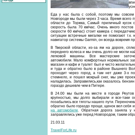
Погода
впи
усн
Еда у нас была с собой, поэтому мы совсем 
Новгороде мы были через 3 часа. Время всего п
области до Торжка, Самый приличный кусок с
скорость была 70 км/час. Очень много постов
скорости 60 км/час) стоит камера с передатчик
ситуации встречные мигалки не помогают т.к
навигатор системы Garmin, он всегда вовремя п
В Тверской области, из-за ям на дороге, спл
переднего колеса и мы очень долго не могли н
легковой машины. Все мастерские заточ
автомобили. Мало комфортных нормальных зап
магазин и кафе и туалет был и чисто желатель
и туда и обратно было в районе Вышнего Воло
проходит через город, а там нет даже 3-х по
стемнело, и пошел мокрый снег, мы уже проех
наладилась. Заправились,как оказалось бензин
гораздо дешевле чем в Питере.
В 24.00 мы были на месте в городе Реутов
крупностью, мы долго выбирали и все-таки о
позабылись все тяготы нашего пути. Переночевав
обратно было гораздо проще, щенок вел себя и
на автомобиле
. Обратная дорога заняла у 
заправлялись уже перед Новгородом, таким обра
21.03.11
TravelForLife.ru