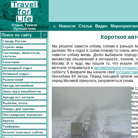
Отдых, Туризм
Новости
Статьи
Видео
Мероприятия
<
Путешествия
Короткое авт
Города России
Мы решили завести собаку, собаки и раньше бы
Страны мира
далеких 90-х годах и собак почему-то очень а
Гостиницы, мини-отели,
завести собаку вновь. Долго выбирали породу
хостелы
множества объявлений в интернете, поняли, ч
Санатории
Москву. И о чудо, мы нашли то, что искали. 
мечтали отправиться в
автомобильное путешес
Загородный отдых
субботу 5 февраля мы начали своё
путешестви
Активный отдых
бензобака 64 литра. Перед поездкой купили на
Развлечения
перед Москвой пришлось заправляться снова.
Аренда автомобиля
В 1
Заказ ж/д и авиабилетов
Мос
Сос
Аренда яхт, катеров
куч
Рыбалка, охота
бы
Товары для туризма
Нов
пе
Пассажирские перевозки
Объ
Круизы
не
Турфирмы
вым
пой
Каталог полезных сайтов
дор