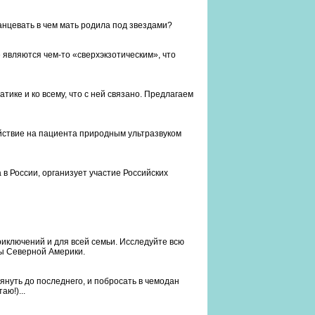
танцевать в чем мать родила под звездами?
 являются чем-то «сверхэкзотическим», что
тике и ко всему, что с ней связано. Предлагаем
йствие на пациента природным ультразвуком
 в России, организует участие Российских
приключений и для всей семьи. Исследуйте всю
ды Северной Америки.
нуть до последнего, и побросать в чемодан
аю!)...