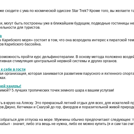
е сходите с ума по космической одиссее Star Trek? Кроме того, вы желаете 
ати, могут быть построены уже в ближайшем будущем, подводные гостиницы не
тельности для туристов.
а
арибского моря» состоит в том, что она возродила интерес к пиратской тема
в Карибского бассейна.
зможность пройти курс дельфинотерапии. В основу метода положено возде
тивная стимуляция центральной нервной системы и других органов.
к себе в гости
ая организация, которая занимается развитием парусного и яхтенного спорта
ках.
ней хандры!
зимой? 5 лучших тропических точек земного шара к вашим услугам!
ь в круиз на Аляску. Это прекрасный летний отдых для всех, для искателей 
ов Джуно, Кетчикан и Скагуэй до гор, фиордов и поразительной живой приро
обраться для отпуска на море. Мужчины обычно предпочитают следующее: тя
был - значит, либо эта вещь не нужна, либо ее можно купить (я и сам так счит