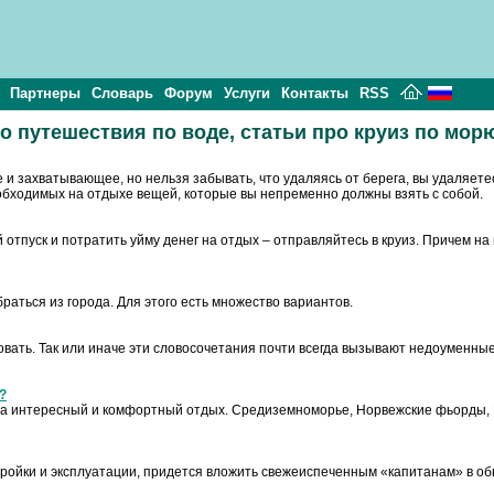
Партнеры
Словарь
Форум
Услуги
Контакты
RSS
о путешествия по воде, статьи про круиз по морю
и захватывающее, но нельзя забывать, что удаляясь от берега, вы удаляете
обходимых на отдыхе вещей, которые вы непременно должны взять с собой.
отпуск и потратить уйму денег на отдых – отправляйтесь в круиз. Причем на
браться из города. Для этого есть множество вариантов.
вать. Так или иначе эти словосочетания почти всегда вызывают недоуменные 
?
гда интересный и комфортный отдых. Средиземноморье, Норвежские фьорды, 
остройки и эксплуатации, придется вложить свежеиспеченным «капитанам» в 