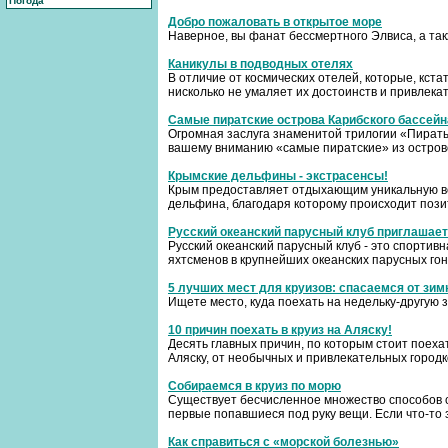
Погода
Добро пожаловать в открытое море
Наверное, вы фанат бессмертного Элвиса, а такж
Каникулы в подводных отелях
В отличие от космических отелей, которые, кст
нисколько не умаляет их достоинств и привлека
Самые пиратские острова Карибского бассейн
Огромная заслуга знаменитой трилогии «Пираты К
вашему вниманию «самые пиратские» из острово
Крымские дельфины - экстрасенсы!
Крым предоставляет отдыхающим уникальную во
дельфина, благодаря которому происходит пози
Русский океанский парусный клуб приглашает 
Русский океанский парусный клуб - это спортивн
яхтсменов в крупнейших океанских парусных гон
5 лучших мест для круизов: спасаемся от зим
Ищете место, куда поехать на недельку-другую 
10 причин поехать в круиз на Аляску!
Десять главных причин, по которым стоит поехат
Аляску, от необычных и привлекательных городк
Собираемся в круиз по морю
Существует бесчисленное множество способов с
первые попавшиеся под руку вещи. Если что-то за
Как справиться с «морской болезнью»