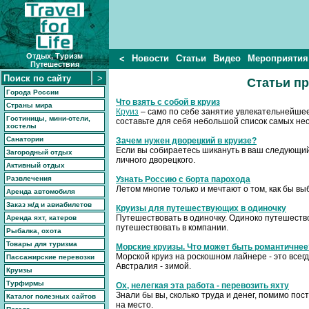
Отдых, Туризм
Новости
Статьи
Видео
Мероприятия
<
Путешествия
Статьи пр
Города России
Что взять с собой в круиз
Страны мира
Круиз
– само по себе занятие увлекательнейшее 
Гостиницы, мини-отели,
составьте для себя небольшой список самых не
хостелы
Санатории
Зачем нужен дворецкий в круизе?
Если вы собираетесь шикануть в ваш следующий 
Загородный отдых
личного дворецкого.
Активный отдых
Развлечения
Узнать Россию с борта парохода
Летом многие только и мечтают о том, как бы вы
Аренда автомобиля
Заказ ж/д и авиабилетов
Круизы для путешествующих в одиночку
Путешествовать в одиночку. Одиноко путешество
Аренда яхт, катеров
путешествовать в компании.
Рыбалка, охота
Товары для туризма
Морские круизы. Что может быть романтичнее
Морской круиз на роскошном лайнере - это все
Пассажирские перевозки
Австралия - зимой.
Круизы
Турфирмы
Ох, нелегкая эта работа - перевозить яхту
Знали бы вы, сколько труда и денег, помимо п
Каталог полезных сайтов
на место.