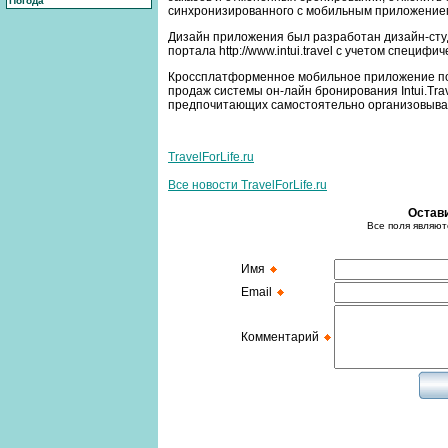
Погода
синхронизированного с мобильным приложением в
Дизайн приложения был разработан дизайн-сту
портала http://www.intui.travel с учетом специ
Кроссплатформенное мобильное приложение под
продаж системы он-лайн бронирования Intui.Tra
предпочитающих самостоятельно организовывать
TravelForLife.ru
Все новости TravelForLife.ru
Остав
Все поля являют
Имя
Email
Комментарий