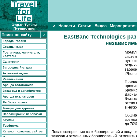
Отдых, Туризм
Новости
Статьи
Видео
Мероприятия
<
Путешествия
EastBanc Technologies ра
Города России
независим
Страны мира
Мобиль
Гостиницы, мини-отели,
хостелы
систем
путеше
Санатории
отдых 
Загородный отдых
заброн
Активный отдых
iPhone
Развлечения
Прилож
Аренда автомобиля
прожив
бронир
Заказ ж/д и авиабилетов
Вариан
Аренда яхт, катеров
близос
Рыбалка, охота
отеля 
в книж
Товары для туризма
Пассажирские перевозки
Обширн
возмож
Круизы
до 70%
Турфирмы
Каталог полезных сайтов
После совершения всех бронирований и покупо
заказов и отмененных бронирований, отменить 