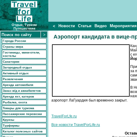
Отдых, Туризм
Новости
Статьи
Видео
Мероприятия
<
Путешествия
Аэропорт кандидата в вице-
Города России
Кан
Страны мира
Май
Гостиницы, мини-отели,
с е
хостелы
Йор
Санатории
При
Загородный отдых
за 
Активный отдых
сам
Развлечения
эва
Аренда автомобиля
В Н
Заказ ж/д и авиабилетов
воз
нах
Аренда яхт, катеров
аэропорт ЛаГуардия был временно закрыт.
Рыбалка, охота
Товары для туризма
Пассажирские перевозки
TravelForLfe.ru
Круизы
Все новости TravelForLife.ru
Турфирмы
Каталог полезных сайтов
Остав