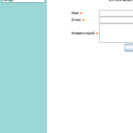
Погода
Все поля являют
Имя
Email
Комментарий