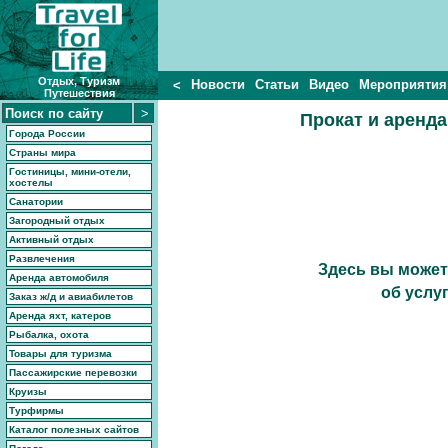
Отдых, Туризм
Новости
Статьи
Видео
Мероприятия
<
Путешествия
Прокат и аренда
Города России
Страны мира
Гостиницы, мини-отели,
хостелы
Санатории
Загородный отдых
Активный отдых
Развлечения
Здесь вы може
Аренда автомобиля
об услу
Заказ ж/д и авиабилетов
Аренда яхт, катеров
Рыбалка, охота
Товары для туризма
Пассажирские перевозки
Круизы
Турфирмы
Каталог полезных сайтов