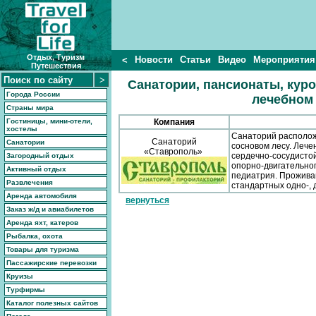
Отдых, Туризм
Новости
Статьи
Видео
Мероприятия
<
Путешествия
Санатории, пансионаты, куро
Города России
лечебном 
Страны мира
Гостиницы, мини-отели,
Компания
хостелы
Санаторий располож
Санаторий
Санатории
сосновом лесу. Леч
«Ставрополь»
сердечно-сосудистой
Загородный отдых
опорно-двигательног
Активный отдых
педиатрия. Прожива
Развлечения
стандартных одно-,
Аренда автомобиля
вернуться
Заказ ж/д и авиабилетов
Аренда яхт, катеров
Рыбалка, охота
Товары для туризма
Пассажирские перевозки
Круизы
Турфирмы
Каталог полезных сайтов