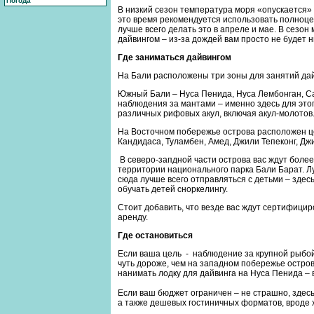
Погода
В низкий сезон температура моря «опускается» д
это время рекомендуется использовать полноце
лучше всего делать это в апреле и мае. В сезон
дайвингом – из-за дождей вам просто не будет н
Где заниматься дайвингом
На Бали расположены три зоны для занятий да
Южный Бали – Нуса Пенида, Нуса Лембонган, Са
наблюдения за мантами – именно здесь для этог
различных рифовых акул, включая акул-молотов
На Восточном побережье острова расположен ц
Кандидаса, Туламбен, Амед, Джили Тепеконг, Дж
В северо-запдной части острова вас ждут боле
территории национального парка Бали Барат. Л
сюда лучше всего отправляться с детьми – здес
обучать детей сноркелингу.
Стоит добавить, что везде вас ждут сертифицир
аренду.
Где остановиться
Если ваша цель - наблюдение за крупной рыбой
чуть дороже, чем на западном побережье острова
нанимать лодку для дайвинга на Нуса Пенида – в
Если ваш бюджет ограничен – не страшно, зде
а также дешевых гостиничных форматов, вроде х