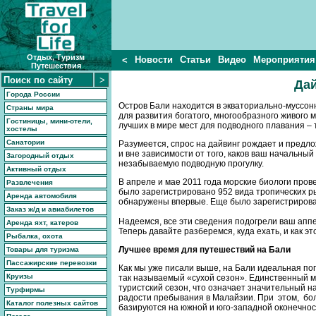
Отдых, Туризм
Новости
Статьи
Видео
Мероприятия
<
Путешествия
Дай
Города России
Остров Бали находится в экваториально-муссон
Страны мира
для развития богатого, многообразного живого 
Гостиницы, мини-отели,
лучших в мире мест для подводного плавания – т
хостелы
Санатории
Разумеется, спрос на дайвинг рождает и предло
и вне зависимости от того, каков ваш начальный
Загородный отдых
незабываемую подводную прогулку.
Активный отдых
В апреле и мае 2011 года морские биологи пров
Развлечения
было зарегистрировано 952 вида тропических р
Аренда автомобиля
обнаружены впервые. Еще было зарегистрирова
Заказ ж/д и авиабилетов
Надеемся, все эти сведения подогрели ваш аппе
Аренда яхт, катеров
Теперь давайте разберемся, куда ехать, и как эт
Рыбалка, охота
Лучшее время для путешествий на Бали
Товары для туризма
Пассажирские перевозки
Как мы уже писали выше, на Бали идеальная пого
Круизы
так называемый «сухой сезон». Единственный ми
туристский сезон, что означает значительный н
Турфирмы
радости пребывания в Малайзии. При этом, бол
Каталог полезных сайтов
базируются на южной и юго-западной оконечност