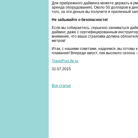
Для прибрежного дайвинга можете держать в уме
аренда оборудования). Около 50 долларов в ден
того, за эти деньги вы получите и приличный з
Не забывайте о безопасности!
Если вы собираетесь серьезно заниматься дайви
дайвинг, даже с сертифицированным инструктор
внимание, что ваша страховка должна обязатель
метров!
Итак, с нашими советами, надеемся, вы готовы к
плавания! Впереди август, пик высокого сезона 
TravelForLife.ru
31.07.2015
Все статьи