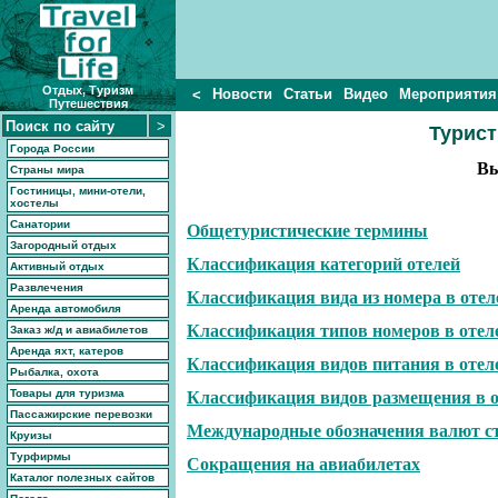
Отдых, Туризм
Новости
Статьи
Видео
Мероприятия
<
Путешествия
Турист
Города России
Вы
Страны мира
Гостиницы, мини-отели,
хостелы
Санатории
Общетуристические термины
Загородный отдых
Классификация категорий отелей
Активный отдых
Развлечения
Классификация вида из номера в отел
Аренда автомобиля
Классификация типов номеров в отел
Заказ ж/д и авиабилетов
Аренда яхт, катеров
Классификация видов питания в отел
Рыбалка, охота
Товары для туризма
Классификация видов размещения в о
Пассажирские перевозки
Международные обозначения валют с
Круизы
Турфирмы
Сокращения на авиабилетах
Каталог полезных сайтов